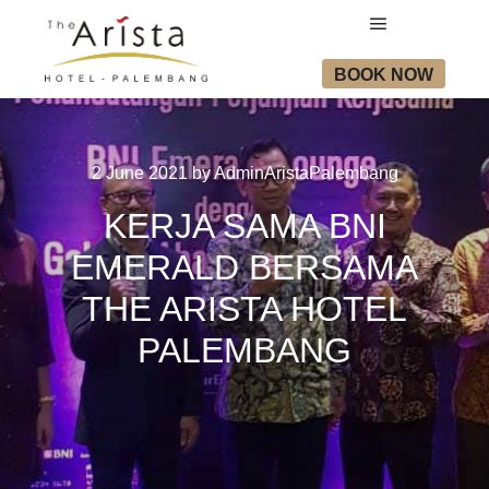
Main menu
BOOK NOW
2 June 2021
by
AdminAristaPalembang
KERJA SAMA BNI
EMERALD BERSAMA
THE ARISTA HOTEL
PALEMBANG